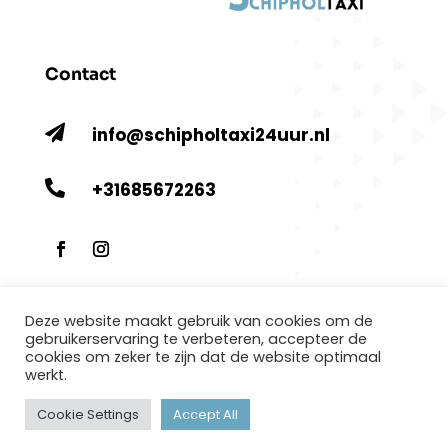
Contact

info@schipholtaxi24uur.nl

+31685672263
Deze website maakt gebruik van cookies om de
Copyright (©) 2021
schipholtaxi24uur.nl
gebruikerservaring te verbeteren, accepteer de
cookies om zeker te zijn dat de website optimaal
werkt.
Cookie Settings
Accept All